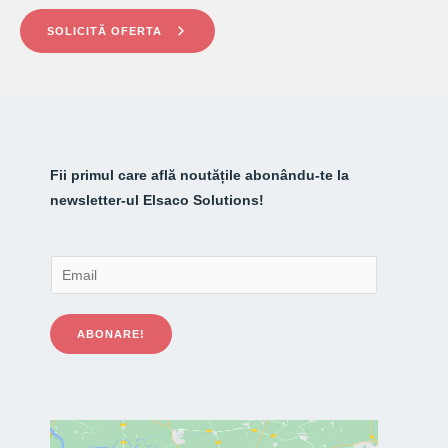
SOLICITĂ OFERTA
Fii primul care află noutățile abonându-te la
newsletter-ul Elsaco Solutions!
E
m
a
ABONARE!
i
l
*