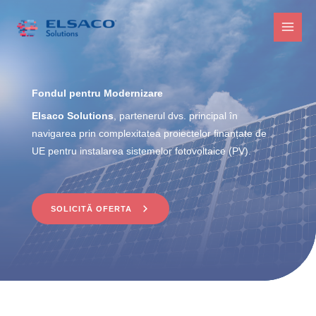
Sari
la
MAI
conținut
MEN
Fondul pentru Modernizare
Elsaco Solutions
, partenerul dvs. principal în
navigarea prin complexitatea proiectelor finanțate de
UE pentru instalarea sistemelor fotovoltaice (PV).
SOLICITĂ OFERTA