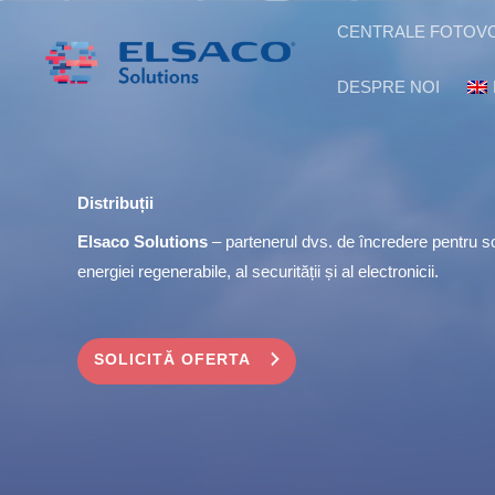
Sari
CENTRALE FOTOVO
la
conținut
DESPRE NOI
Distribuții
Elsaco Solutions
– partenerul dvs. de încredere pentru so
energiei regenerabile, al securității și al electronicii.
SOLICITĂ OFERTA