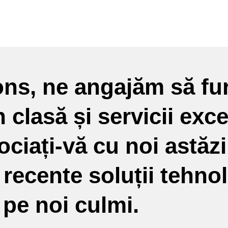
ons, ne angajăm să fu
clasă și servicii exc
sociați-vă cu noi astăz
 recente soluții tehno
 pe noi culmi.