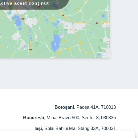
activa acest conținut
Botoșani
, Pacea 41A, 710013
București
, Mihai Bravu 500, Sector 3, 030335
Iași
, Splai Bahlui Mal Stâng 33A, 700031