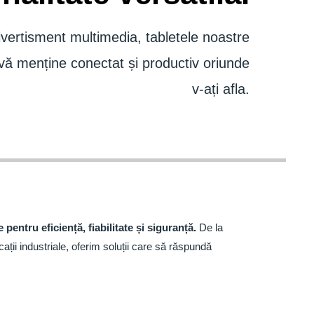
ivertisment multimedia, tabletele noastre
 vă menține conectat și productiv oriunde
v-ați afla.
pentru eficiență, fiabilitate și siguranță.
De la
ații industriale, oferim soluții care să răspundă