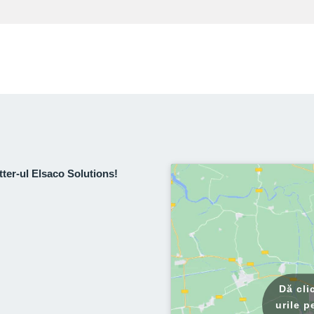
tter-ul Elsaco Solutions!
Dă cli
urile p