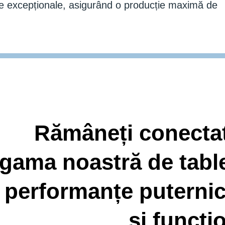
ate excepționale, asigurând o producție maximă de
Rămâneți conectați
gama noastră de table
performanțe puternic
și funcțio