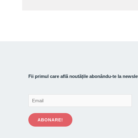
Fii primul care află noutățile abonându-te la newsle
E
m
a
ABONARE!
i
l